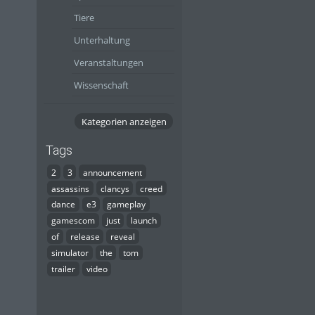
Tiere
Unterhaltung
Veranstaltungen
Wissenschaft
Kategorien anzeigen
Tags
2
3
announcement
assassins
clancys
creed
dance
e3
gameplay
gamescom
just
launch
of
release
reveal
simulator
the
tom
trailer
video