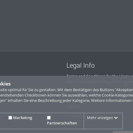
Legal Info
Terms and Conditions for the Usage o
based website (including all sub-page
okies
te optimal für Sie zu gestalten. Mit dem Bestätigen des Buttons "Akzepti
Privacy Statement for this ViMP based
ntenstehenden Checkboxen können Sie auswählen, welche Cookie-Kategorien
Sub-pages
gen" erhalten Sie eine Beschreibung jeder Kategorie. Weitere Informationen 
Imprint
Cookie-Zustimmung
Marketing
Mehr anzeigen
Partnerschaften