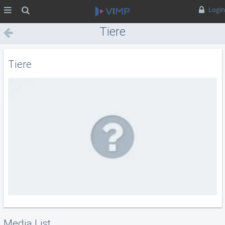
MENÜ
Suche
Login
Tiere
Tiere
Media List