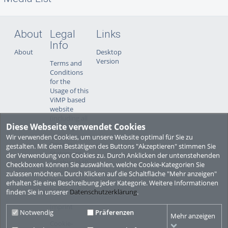
About
Legal
Links
Info
About
Desktop
Version
Terms and
Conditions
for the
Usage of this
ViMP based
website
(including all
Diese Webseite verwendet Cookies
sub-pages)
Wir verwenden Cookies, um unsere Website optimal für Sie zu
Privacy
gestalten. Mit dem Bestätigen des Buttons "Akzeptieren" stimmen Sie
Statement
der Verwendung von Cookies zu. Durch Anklicken der untenstehenden
for this ViMP
Checkboxen können Sie auswählen, welche Cookie-Kategorien Sie
based
zulassen möchten. Durch Klicken auf die Schaltfläche "Mehr anzeigen"
Website incl.
erhalten Sie eine Beschreibung jeder Kategorie. Weitere Informationen
Sub-pages
finden Sie in unserer
Datenschutzerklärung
.
Imprint
Notwendig
Präferenzen
Mehr anzeigen
Cookie-