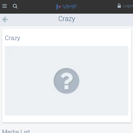
MENÜ
Suche
Login
Crazy
Crazy
Media List