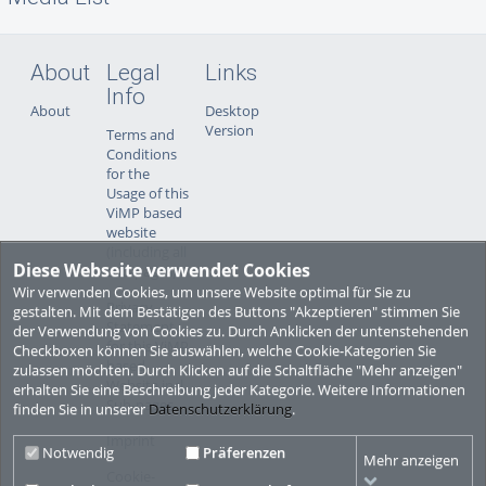
About
Legal
Links
Info
About
Desktop
Version
Terms and
Conditions
for the
Usage of this
ViMP based
website
(including all
Diese Webseite verwendet Cookies
sub-pages)
Wir verwenden Cookies, um unsere Website optimal für Sie zu
Privacy
gestalten. Mit dem Bestätigen des Buttons "Akzeptieren" stimmen Sie
Statement
der Verwendung von Cookies zu. Durch Anklicken der untenstehenden
for this ViMP
Checkboxen können Sie auswählen, welche Cookie-Kategorien Sie
based
zulassen möchten. Durch Klicken auf die Schaltfläche "Mehr anzeigen"
Website incl.
erhalten Sie eine Beschreibung jeder Kategorie. Weitere Informationen
Sub-pages
finden Sie in unserer
Datenschutzerklärung
.
Imprint
Notwendig
Präferenzen
Mehr anzeigen
Cookie-